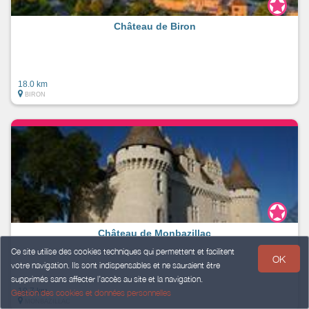
Château de Biron
18.0 km
BIRON
Château de Monbazillac
Ce site utilise des cookies techniques qui permettent et facilitent
OK
votre navigation. Ils sont indispensables et ne sauraient être
supprimés sans affecter l’accès au site et la navigation.
19.7 km
Gestion des cookies et données personnelles
MONBAZILLAC