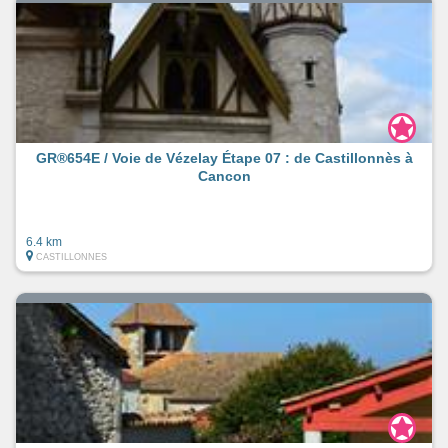
GR®654E / Voie de Vézelay Étape 07 : de Castillonnès à
Cancon
6.4 km
CASTILLONNES