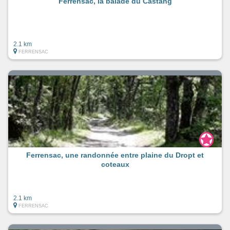
Ferrensac, la balade du Castang
2.1 km
FERRENSAC
Ferrensac, une randonnée entre plaine du Dropt et
coteaux
2.1 km
FERRENSAC