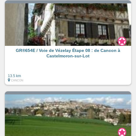
GR®654E / Voie de Vézelay Étape 08 : de Cancon à
Castelmoron-sur-Lot
13.5 km
CANCON