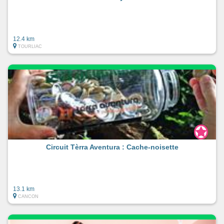
12.4 km
TOURLIAC
Circuit Tèrra Aventura : Cache-noisette
13.1 km
CANCON